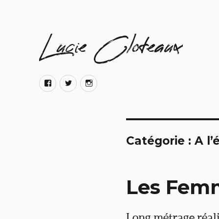
Lucie Cloteaux
Catégorie :
A l’
Les Fem
Long métrage réali